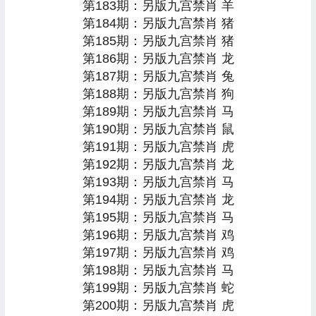
第183期：另版九宫禁肖 羊
第184期：另版九宫禁肖 猪
第185期：另版九宫禁肖 猪
第186期：另版九宫禁肖 龙
第187期：另版九宫禁肖 兔
第188期：另版九宫禁肖 狗
第189期：另版九宫禁肖 马
第190期：另版九宫禁肖 鼠
第191期：另版九宫禁肖 虎
第192期：另版九宫禁肖 龙
第193期：另版九宫禁肖 马
第194期：另版九宫禁肖 龙
第195期：另版九宫禁肖 马
第196期：另版九宫禁肖 鸡
第197期：另版九宫禁肖 鸡
第198期：另版九宫禁肖 马
第199期：另版九宫禁肖 蛇
第200期：另版九宫禁肖 虎