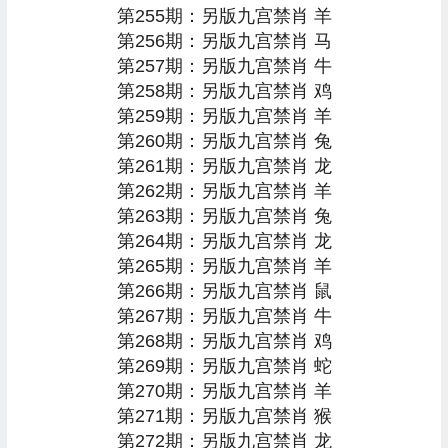
第255期：另版九宫禁肖 羊
第256期：另版九宫禁肖 马
第257期：另版九宫禁肖 牛
第258期：另版九宫禁肖 鸡
第259期：另版九宫禁肖 羊
第260期：另版九宫禁肖 兔
第261期：另版九宫禁肖 龙
第262期：另版九宫禁肖 羊
第263期：另版九宫禁肖 兔
第264期：另版九宫禁肖 龙
第265期：另版九宫禁肖 羊
第266期：另版九宫禁肖 鼠
第267期：另版九宫禁肖 牛
第268期：另版九宫禁肖 鸡
第269期：另版九宫禁肖 蛇
第270期：另版九宫禁肖 羊
第271期：另版九宫禁肖 猴
第272期：另版九宫禁肖 龙