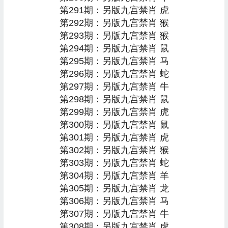
第291期：另版九宫禁肖 虎
第292期：另版九宫禁肖 猴
第293期：另版九宫禁肖 猴
第294期：另版九宫禁肖 鼠
第295期：另版九宫禁肖 马
第296期：另版九宫禁肖 蛇
第297期：另版九宫禁肖 牛
第298期：另版九宫禁肖 鼠
第299期：另版九宫禁肖 虎
第300期：另版九宫禁肖 鼠
第301期：另版九宫禁肖 虎
第302期：另版九宫禁肖 猴
第303期：另版九宫禁肖 蛇
第304期：另版九宫禁肖 羊
第305期：另版九宫禁肖 龙
第306期：另版九宫禁肖 马
第307期：另版九宫禁肖 牛
第308期：另版九宫禁肖 虎