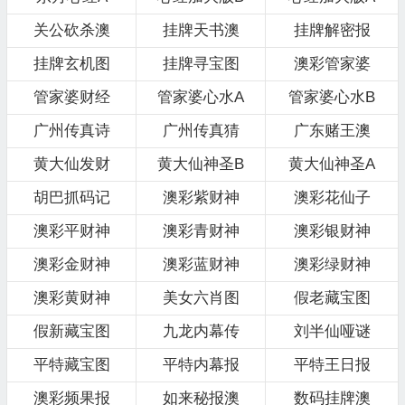
关公砍杀澳
挂牌天书澳
挂牌解密报
挂牌玄机图
挂牌寻宝图
澳彩管家婆
管家婆财经
管家婆心水A
管家婆心水B
广州传真诗
广州传真猜
广东赌王澳
黄大仙发财
黄大仙神圣B
黄大仙神圣A
胡巴抓码记
澳彩紫财神
澳彩花仙子
澳彩平财神
澳彩青财神
澳彩银财神
澳彩金财神
澳彩蓝财神
澳彩绿财神
澳彩黄财神
美女六肖图
假老藏宝图
假新藏宝图
九龙内幕传
刘半仙哑谜
平特藏宝图
平特内幕报
平特王日报
澳彩频果报
如来秘报澳
数码挂牌澳