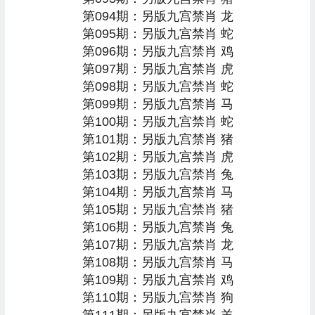
第094期：另版九宫禁肖 龙
第095期：另版九宫禁肖 蛇
第096期：另版九宫禁肖 鸡
第097期：另版九宫禁肖 虎
第098期：另版九宫禁肖 蛇
第099期：另版九宫禁肖 马
第100期：另版九宫禁肖 蛇
第101期：另版九宫禁肖 猪
第102期：另版九宫禁肖 虎
第103期：另版九宫禁肖 兔
第104期：另版九宫禁肖 马
第105期：另版九宫禁肖 猪
第106期：另版九宫禁肖 兔
第107期：另版九宫禁肖 龙
第108期：另版九宫禁肖 马
第109期：另版九宫禁肖 鸡
第110期：另版九宫禁肖 狗
第111期：另版九宫禁肖 羊