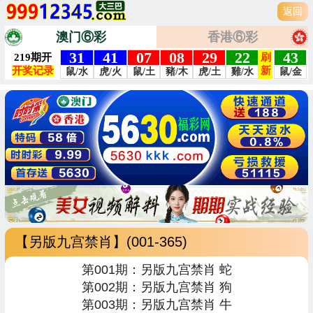
返回
澳门⑥彩
香港⑥彩
【另版九宫禁肖】(001-365)
第001期：另版九宫禁肖 蛇
第002期：另版九宫禁肖 狗
第003期：另版九宫禁肖 牛