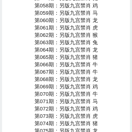
第058期：另版九宫禁肖 鸡
第059期：另版九宫禁肖 马
第060期：另版九宫禁肖 龙
第061期：另版九宫禁肖 虎
第062期：另版九宫禁肖 猴
第063期：另版九宫禁肖 兔
第064期：另版九宫禁肖 龙
第065期：另版九宫禁肖 猪
第066期：另版九宫禁肖 牛
第067期：另版九宫禁肖 牛
第068期：另版九宫禁肖 龙
第069期：另版九宫禁肖 鸡
第070期：另版九宫禁肖 牛
第071期：另版九宫禁肖 马
第072期：另版九宫禁肖 鸡
第073期：另版九宫禁肖 虎
第074期：另版九宫禁肖 猪
第075期：另版九宫禁肖 龙