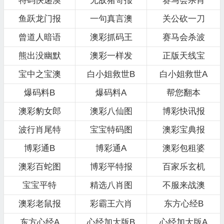
特码快递澳
无敌猪哥报
赛马会杀肖
鱼跃龙门报
一句真言澳
关公砍一刀
曾道人暗语
澳彩抓码王
赛马会杀波
熊出没幽默
澳彩一样发
正版天线宝
宝中之宝澳
白小姐救世B
白小姐救世A
爆码料B
爆码料A
帮您翻本
澳彩豹女郎
澳彩八仙图
博彩快讯报
波行肖尾特
宝宝特码图
澳彩宝典报
博彩通B
博彩通A
澳彩包租婆
澳彩百蛇图
博彩平特报
百家乐玄机
宝宝平特
精选八肖图
不服来战澳
澳彩老鼠报
彩霸王六肖
东方心经B
东方心经A
心经加大版B
心经加大版A