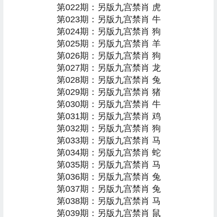
第022期：另版九宫禁肖 虎
第023期：另版九宫禁肖 牛
第024期：另版九宫禁肖 狗
第025期：另版九宫禁肖 羊
第026期：另版九宫禁肖 狗
第027期：另版九宫禁肖 龙
第028期：另版九宫禁肖 兔
第029期：另版九宫禁肖 猪
第030期：另版九宫禁肖 牛
第031期：另版九宫禁肖 鸡
第032期：另版九宫禁肖 狗
第033期：另版九宫禁肖 马
第034期：另版九宫禁肖 蛇
第035期：另版九宫禁肖 马
第036期：另版九宫禁肖 兔
第037期：另版九宫禁肖 兔
第038期：另版九宫禁肖 马
第039期：另版九宫禁肖 鼠