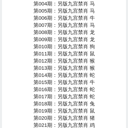
第004期：另版九宫禁肖 马
第005期：另版九宫禁肖 马
第006期：另版九宫禁肖 牛
第007期：另版九宫禁肖 马
第008期：另版九宫禁肖 龙
第009期：另版九宫禁肖 龙
第010期：另版九宫禁肖 狗
第011期：另版九宫禁肖 鼠
第012期：另版九宫禁肖 猴
第013期：另版九宫禁肖 猴
第014期：另版九宫禁肖 蛇
第015期：另版九宫禁肖 牛
第016期：另版九宫禁肖 蛇
第017期：另版九宫禁肖 蛇
第018期：另版九宫禁肖 兔
第019期：另版九宫禁肖 鼠
第020期：另版九宫禁肖 猪
第021期：另版九宫禁肖 鸡