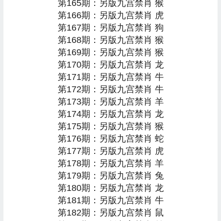
第165期：另版九宫禁肖 猴
第166期：另版九宫禁肖 虎
第167期：另版九宫禁肖 狗
第168期：另版九宫禁肖 猴
第169期：另版九宫禁肖 猴
第170期：另版九宫禁肖 龙
第171期：另版九宫禁肖 牛
第172期：另版九宫禁肖 牛
第173期：另版九宫禁肖 羊
第174期：另版九宫禁肖 龙
第175期：另版九宫禁肖 猴
第176期：另版九宫禁肖 蛇
第177期：另版九宫禁肖 虎
第178期：另版九宫禁肖 羊
第179期：另版九宫禁肖 兔
第180期：另版九宫禁肖 龙
第181期：另版九宫禁肖 牛
第182期：另版九宫禁肖 鼠