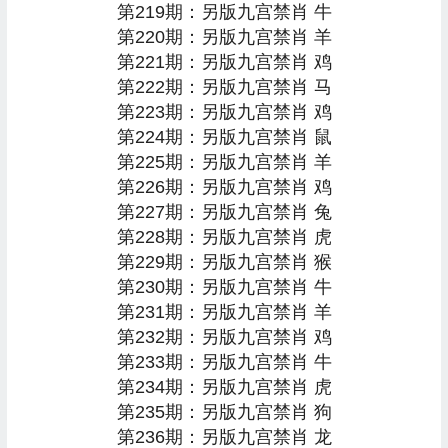
第219期：另版九宫禁肖 牛
第220期：另版九宫禁肖 羊
第221期：另版九宫禁肖 鸡
第222期：另版九宫禁肖 马
第223期：另版九宫禁肖 鸡
第224期：另版九宫禁肖 鼠
第225期：另版九宫禁肖 羊
第226期：另版九宫禁肖 鸡
第227期：另版九宫禁肖 兔
第228期：另版九宫禁肖 虎
第229期：另版九宫禁肖 猴
第230期：另版九宫禁肖 牛
第231期：另版九宫禁肖 羊
第232期：另版九宫禁肖 鸡
第233期：另版九宫禁肖 牛
第234期：另版九宫禁肖 虎
第235期：另版九宫禁肖 狗
第236期：另版九宫禁肖 龙