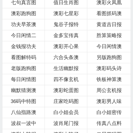
七句真言图
值日生肖图
澳彩火凤凰
澳彩跑狗图
澳彩七星彩
看图抓码澳
功夫早茶澳
鬼谷子报特
黄道吉日报
今日闲情二
金多宝传真
胜算策略报
金钱报功夫
澳彩开心果
今日闲情澳
看图解特码
六合头条澳
另版跑狗图
老版跑狗图
生活幽默报
澳彩码头诗
每日闲情图
四不像玄机
铁板神算澳
幽默猜测澳
澳彩蛇蛋图
周公玄机报
36码中特图
庄家吃码图
澳彩男人味
八仙指路澳
白小姐会员
白小姐密传
波叔一波中
波肖尾门报
传真八点料