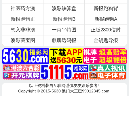
神医药方澳
澳彩铁算盘
新报跑狗背
新报跑狗正
新报跑狗B
新报跑狗A
想入非非澳
一肖平特图
正版2800信封
澳彩藏宝图
麒麟透码报
金钥匙导报
以上资料载自互联网谨供友友娱乐参考!
Copyright © 2015-5630 澳门大三巴99912345.com