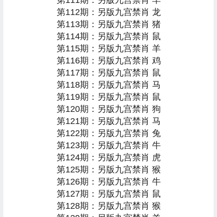
第112期：另版九宫禁肖 龙
第113期：另版九宫禁肖 猪
第114期：另版九宫禁肖 鼠
第115期：另版九宫禁肖 羊
第116期：另版九宫禁肖 鸡
第117期：另版九宫禁肖 鼠
第118期：另版九宫禁肖 马
第119期：另版九宫禁肖 鼠
第120期：另版九宫禁肖 狗
第121期：另版九宫禁肖 马
第122期：另版九宫禁肖 兔
第123期：另版九宫禁肖 牛
第124期：另版九宫禁肖 虎
第125期：另版九宫禁肖 猴
第126期：另版九宫禁肖 牛
第127期：另版九宫禁肖 鼠
第128期：另版九宫禁肖 猴