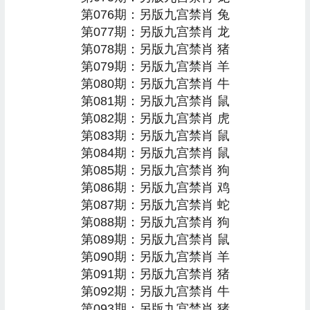
第076期：另版九宫禁肖 兔
第077期：另版九宫禁肖 龙
第078期：另版九宫禁肖 猪
第079期：另版九宫禁肖 羊
第080期：另版九宫禁肖 牛
第081期：另版九宫禁肖 鼠
第082期：另版九宫禁肖 虎
第083期：另版九宫禁肖 鼠
第084期：另版九宫禁肖 鼠
第085期：另版九宫禁肖 狗
第086期：另版九宫禁肖 鸡
第087期：另版九宫禁肖 蛇
第088期：另版九宫禁肖 狗
第089期：另版九宫禁肖 鼠
第090期：另版九宫禁肖 羊
第091期：另版九宫禁肖 猪
第092期：另版九宫禁肖 牛
第093期：另版九宫禁肖 猪