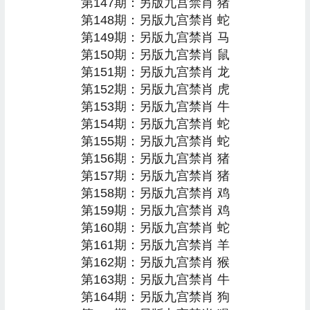
第147期：另版九宫禁肖 猪
第148期：另版九宫禁肖 蛇
第149期：另版九宫禁肖 马
第150期：另版九宫禁肖 鼠
第151期：另版九宫禁肖 龙
第152期：另版九宫禁肖 虎
第153期：另版九宫禁肖 牛
第154期：另版九宫禁肖 蛇
第155期：另版九宫禁肖 蛇
第156期：另版九宫禁肖 猪
第157期：另版九宫禁肖 猪
第158期：另版九宫禁肖 鸡
第159期：另版九宫禁肖 鸡
第160期：另版九宫禁肖 蛇
第161期：另版九宫禁肖 羊
第162期：另版九宫禁肖 猴
第163期：另版九宫禁肖 牛
第164期：另版九宫禁肖 狗