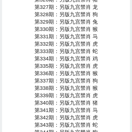
第327期：另版九宫禁肖 龙
第328期：另版九宫禁肖 狗
第329期：另版九宫禁肖 兔
第330期：另版九宫禁肖 猴
第331期：另版九宫禁肖 马
第332期：另版九宫禁肖 虎
第333期：另版九宫禁肖 蛇
第334期：另版九宫禁肖 鸡
第335期：另版九宫禁肖 虎
第336期：另版九宫禁肖 猴
第337期：另版九宫禁肖 狗
第338期：另版九宫禁肖 猴
第339期：另版九宫禁肖 虎
第340期：另版九宫禁肖 猪
第341期：另版九宫禁肖 马
第342期：另版九宫禁肖 虎
第343期：另版九宫禁肖 蛇