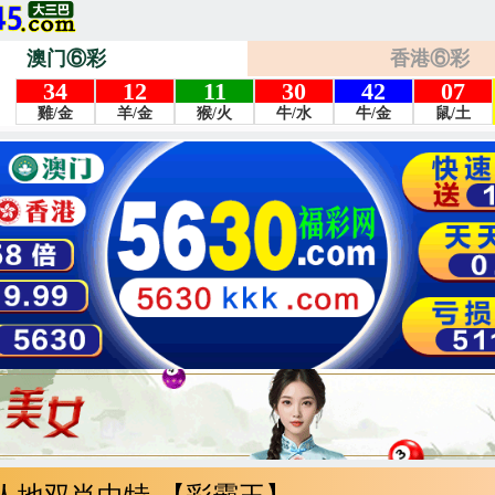
澳门⑥彩
香港⑥彩