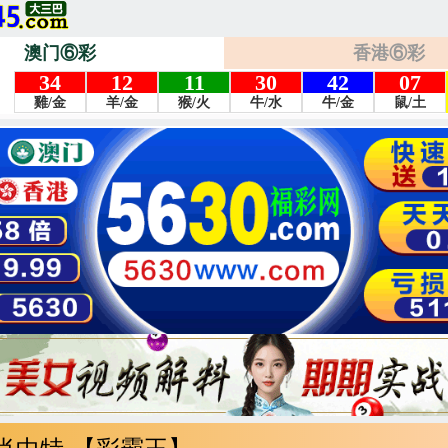
澳门⑥彩
香港⑥彩