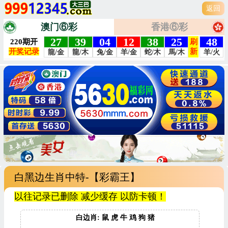
返回
澳门⑥彩
香港⑥彩