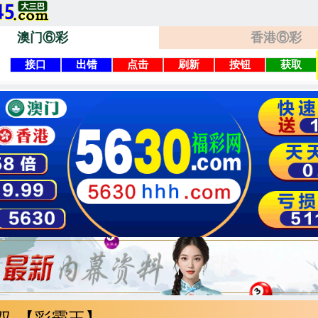
澳门⑥彩
香港⑥彩