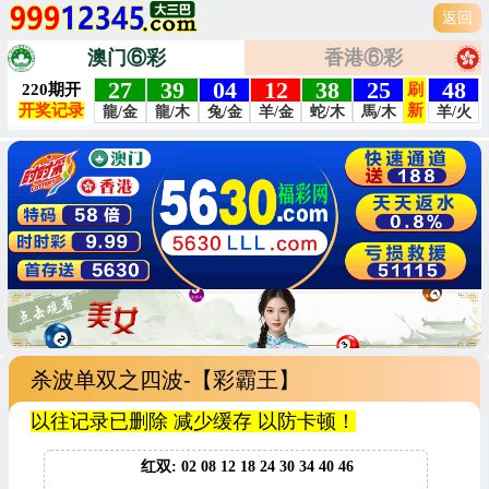
返回
澳门⑥彩
香港⑥彩