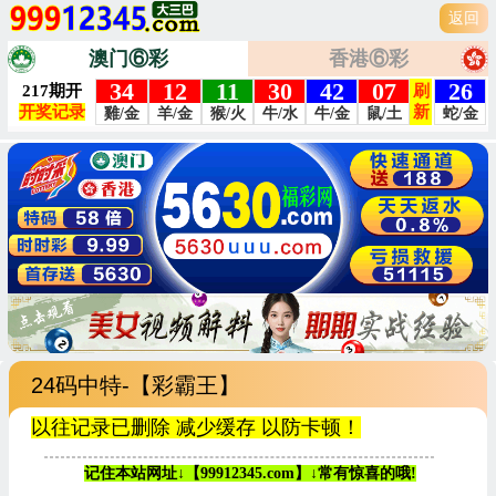
返回
澳门⑥彩
香港⑥彩