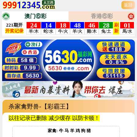
返回
澳门⑥彩
香港⑥彩