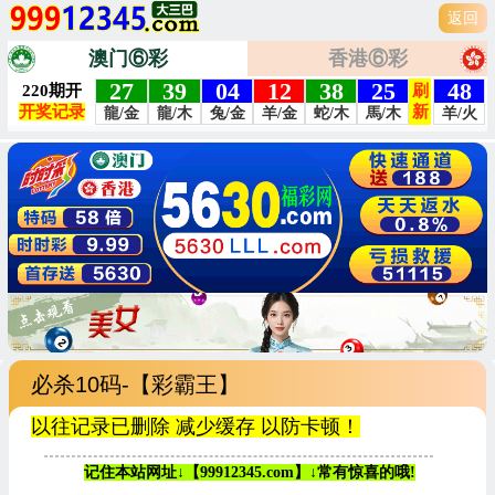
返回
澳门⑥彩
香港⑥彩