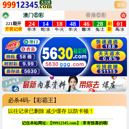
返回
澳门⑥彩
香港⑥彩