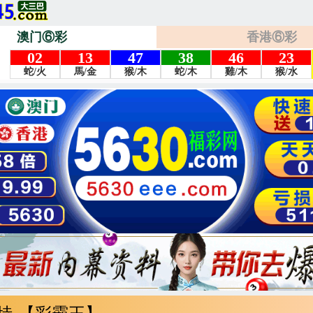
澳门⑥彩
香港⑥彩