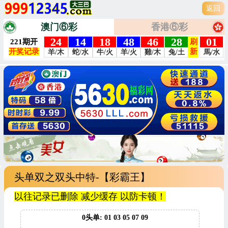
返回
澳门⑥彩
香港⑥彩