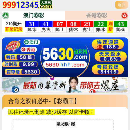
返回
澳门⑥彩
香港⑥彩