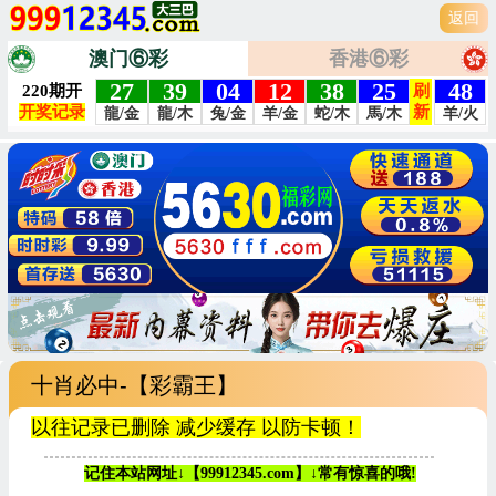
返回
澳门⑥彩
香港⑥彩